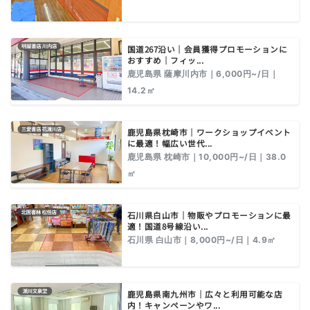
国道267沿い｜会員獲得プロモーションに
おすすめ｜フィッ...
鹿児島県 薩摩川内市｜6,000円~/日｜
14.2㎡
鹿児島県枕崎市｜ワークショップイベント
に最適！幅広い世代...
鹿児島県 枕崎市｜10,000円~/日｜38.0
㎡
石川県白山市｜物販やプロモーションに最
適！国道8号線沿い...
石川県 白山市｜8,000円~/日｜4.9㎡
鹿児島県南九州市｜広々と利用可能な店
内！キャンペーンやワ...