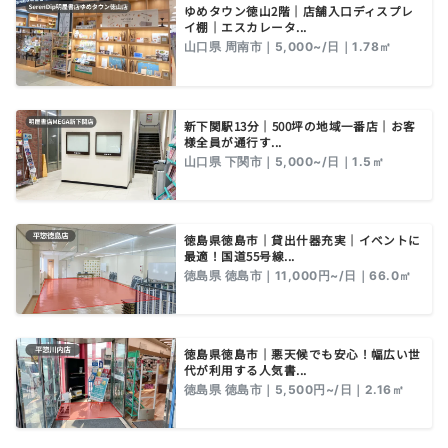
ゆめタウン徳山2階｜店舗入口ディスプレ
イ棚｜エスカレータ...
山口県 周南市｜5,000~/日｜1.78㎡
新下関駅13分｜500坪の地域一番店｜お客
様全員が通行す...
山口県 下関市｜5,000~/日｜1.5㎡
徳島県徳島市｜貸出什器充実｜イベントに
最適！国道55号線...
徳島県 徳島市｜11,000円~/日｜66.0㎡
徳島県徳島市｜悪天候でも安心！幅広い世
代が利用する人気書...
徳島県 徳島市｜5,500円~/日｜2.16㎡