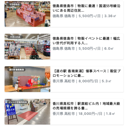
徳島県徳島市｜物販に最適！国道55号線沿
いにある周辺住民...
徳島県 徳島市｜5,500円~/日｜3.36㎡
徳島県徳島市｜物販イベントに最適！幅広
い世代が利用する人...
徳島県 徳島市｜5,500円~/日｜6.0㎡
【道の駅 香南楽湯】催事スペース｜販促プ
ロモーションに最...
香川県 高松市｜8,000円/日｜5.3㎡
香川県高松市｜駅直結ビル内！地域最大級
の売場規模を誇る書...
香川県 高松市｜18,000円~/日｜1.8㎡