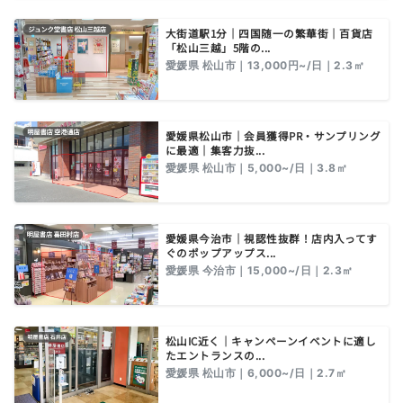
大街道駅1分｜四国随一の繁華街｜百貨店
「松山三越」5階の...
愛媛県 松山市｜13,000円~/日｜2.3㎡
愛媛県松山市｜会員獲得PR・サンプリング
に最適｜集客力抜...
愛媛県 松山市｜5,000~/日｜3.8㎡
愛媛県今治市｜視認性抜群！店内入ってす
ぐのポップアップス...
愛媛県 今治市｜15,000~/日｜2.3㎡
松山IC近く｜キャンペーンイベントに適し
たエントランスの...
愛媛県 松山市｜6,000~/日｜2.7㎡