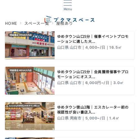
Menu
HOME
スペース一覧
屋根あり
ゆめタウン山口5分｜催事イベントプロモ
ーションに適した大...
山口県 山口市｜4,000~/日｜16.5㎡
ゆめタウン山口5分｜会員獲得催事やプロ
モーションにオスス...
山口県 山口市｜6,000円~/日｜3.0㎡
ゆめタウン徳山2階｜エスカレーター前の
視認性が良い書店入...
山口県 周南市｜5,000~/日｜1.4㎡