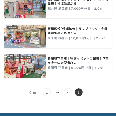
最適！地域住民から...
福井県 鯖江市｜7,000円~/日｜2.0㎡
板橋区役所前駅6分｜サンプリング・会員
獲得催事に最適！人...
東京都 板橋区｜12,000円~/日｜2.0㎡
静岡県下田市｜物販イベントに最適！下田
市唯一の大型書店の...
静岡県 下田市｜6,000円~/日｜5.7㎡
投
前へ
1
…
4
5
稿
の