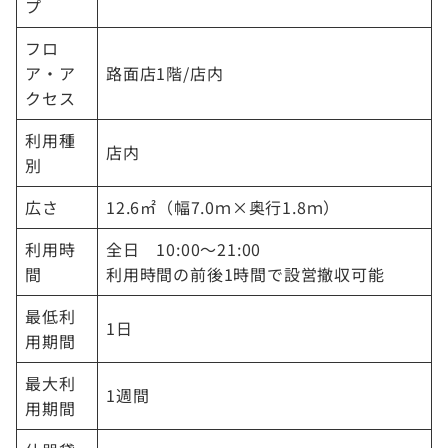
プ
フロ
ア・ア
路面店1階/店内
クセス
利用種
店内
別
広さ
12.6㎡（幅7.0ｍ×奥行1.8ｍ）
利用時
全日 10:00～21:00
間
利用時間の前後1時間で設営撤収可能
最低利
1日
用期間
最大利
1週間
用期間