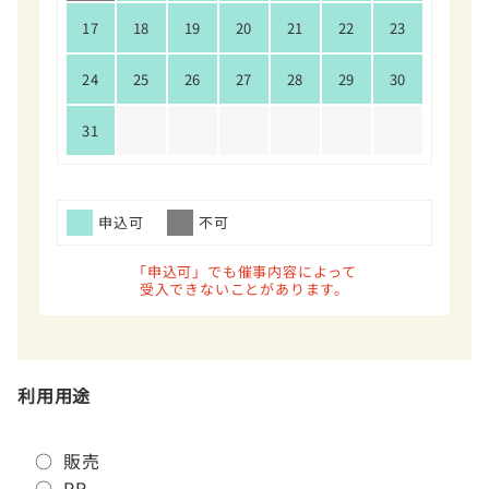
17
18
19
20
21
22
23
24
25
26
27
28
29
30
31
申込可
不可
「申込可」でも催事内容によって
受入できないことがあります。
利用用途
○ 販売
○ PR