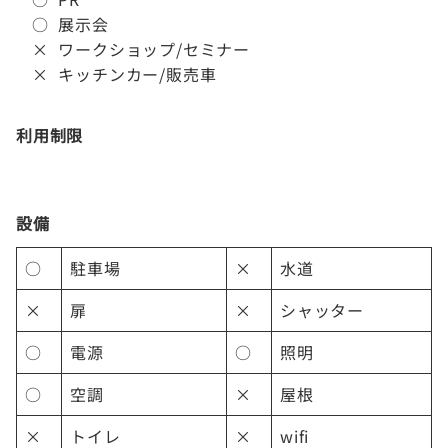
○ 展示会
× ワークショップ/セミナー
× キッチンカー/販売車
利用制限
設備
○
駐車場
×
水道
×
扉
×
シャッター
○
電源
○
照明
○
空調
×
屋根
×
トイレ
×
wifi