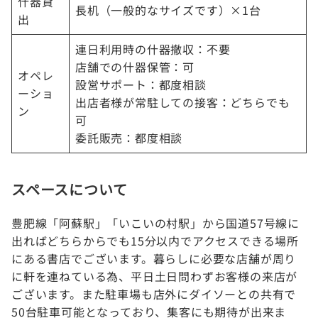
什器貸
長机（一般的なサイズです）×1台
出
連日利用時の什器撤収：不要
店舗での什器保管：可
オペレ
設営サポート：都度相談
ーショ
出店者様が常駐しての接客：どちらでも
ン
可
委託販売：都度相談
スペースについて
豊肥線「阿蘇駅」「いこいの村駅」から国道57号線に
出ればどちらからでも15分以内でアクセスできる場所
にある書店でございます。暮らしに必要な店舗が周り
に軒を連ねている為、平日土日問わずお客様の来店が
ございます。また駐車場も店外にダイソーとの共有で
50台駐車可能となっており、集客にも期待が出来ま