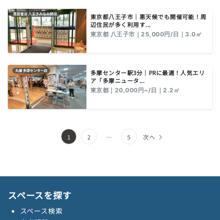
東京都八王子市｜悪天候でも開催可能！周
辺住民が多く利用す...
東京都 八王子市｜25,000円/日｜3.0㎡
多摩センター駅3分｜PRに最適！人気エリ
ア「多摩ニュータ...
東京都｜20,000円~/日｜2.2㎡
投
1
2
…
5
次へ
稿
の
ペ
スペースを探す
ー
スペース検索
ジ