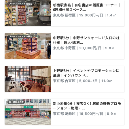
新宿駅直結｜有名書店の話題書コーナー｜
6段棚什器スペース...
東京都 新宿区｜15,000円~/日｜1.4㎡
中野駅6分｜中野サンクォーレ1F入口の柱
什器｜最大4面利...
東京都 中野区｜20,000円/日｜5.8㎡
上野駅8分｜イベントやプロモーションに
最適！インバウンド...
東京都 台東区｜5,000~/日｜11.0㎡
新小岩駅0分｜接客OK！駅前の軒先プロモ
ーション・物販・...
東京都 葛飾区｜16,500円~/日｜8.9㎡