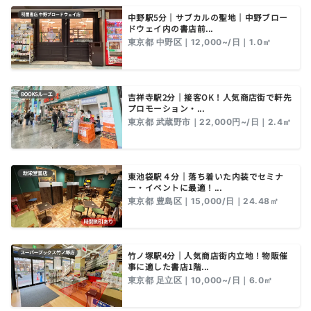
中野駅5分｜サブカルの聖地｜中野ブロー
ドウェイ内の書店前...
東京都 中野区｜12,000~/日｜1.0㎡
吉祥寺駅2分｜接客OK！人気商店街で軒先
プロモーション・...
東京都 武蔵野市｜22,000円~/日｜2.4㎡
東池袋駅４分｜落ち着いた内装でセミナ
ー・イベントに最適！...
東京都 豊島区｜15,000/日｜24.48㎡
竹ノ塚駅4分｜人気商店街内立地！物販催
事に適した書店1階...
東京都 足立区｜10,000~/日｜6.0㎡