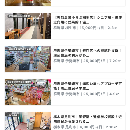
【天然温泉ゆらぶ桐生店】シニア層・健康
志向層に効果的！温...
群馬県 桐生市｜15,000円~/日｜2.3㎡
群馬県伊勢崎市｜来店客への視認性抜群！
周辺住民の利用が多...
群馬県 伊勢崎市｜25,000円/日｜7.29㎡
群馬県伊勢崎市｜幅広い層へアプローチ可
能！周辺住民や学生...
群馬県 伊勢崎市｜25,000円/日｜4.9㎡
栃木県足利市｜学習塾・通信学校併設！近
隣住民から愛される...
栃木県 足利市｜6,000円~/日｜2.16㎡