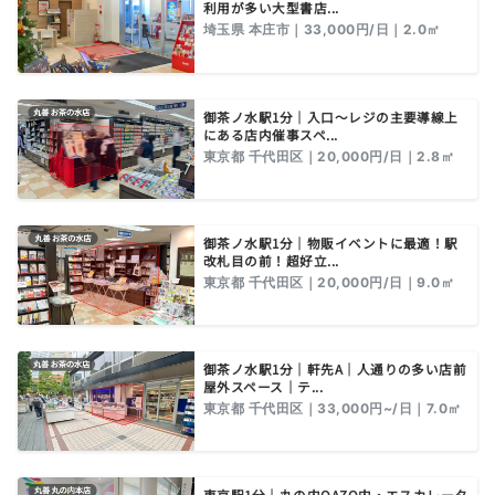
利用が多い大型書店...
埼玉県 本庄市｜33,000円/日｜2.0㎡
御茶ノ水駅1分｜入口～レジの主要導線上
にある店内催事スペ...
東京都 千代田区｜20,000円/日｜2.8㎡
御茶ノ水駅1分｜物販イベントに最適！駅
改札目の前！超好立...
東京都 千代田区｜20,000円/日｜9.0㎡
御茶ノ水駅1分｜軒先A｜人通りの多い店前
屋外スペース｜テ...
東京都 千代田区｜33,000円~/日｜7.0㎡
東京駅1分｜丸の内OAZO内・エスカレータ