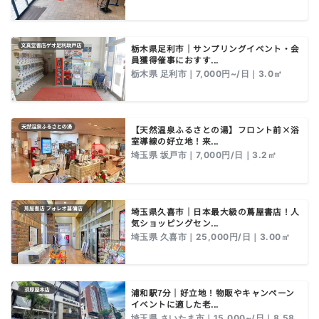
栃木県足利市｜サンプリングイベント・会
員獲得催事におすす...
栃木県 足利市｜7,000円~/日｜3.0㎡
【天然温泉ふるさとの湯】フロント前×浴
室導線の好立地！来...
埼玉県 坂戸市｜7,000円/日｜3.2㎡
埼玉県久喜市｜日本最大級の蔦屋書店！人
気ショッピングセン...
埼玉県 久喜市｜25,000円/日｜3.00㎡
浦和駅7分｜好立地！物販やキャンペーン
イベントに適した老...
埼玉県 さいたま市｜15,000~/日｜8.58