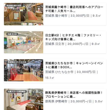
茨城県龍ケ崎市｜書店利用客へのアプロー
チ可能！人気モール...
茨城県 龍ケ崎市｜33,000円/日｜9.5㎡
日立駅4分｜ヒタチエ４階｜ファミリー・
キッズ向け催事に最...
茨城県 日立市｜20,000円~/日｜9.0㎡
茨城県ひたちなか市｜キャンペーンイベン
トに最適！BOOK...
茨城県 ひたちなか市｜33,000円/日｜
15.1㎡
群馬県伊勢崎市｜来店客への視認性抜群！
プロモーションに最...
群馬県 伊勢崎市｜20,000円~/日｜3.0㎡