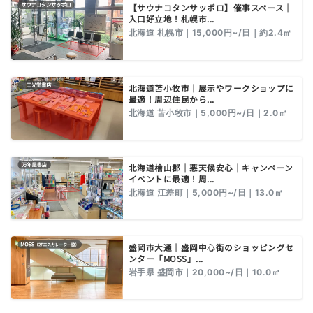
【サウナコタンサッポロ】催事スペース｜
入口好立地！札幌市...
北海道 札幌市｜15,000円~/日｜約2.4㎡
北海道苫小牧市｜展示やワークショップに
最適！周辺住民から...
北海道 苫小牧市｜5,000円~/日｜2.0㎡
北海道檜山郡｜悪天候安心｜キャンペーン
イベントに最適！周...
北海道 江差町｜5,000円~/日｜13.0㎡
盛岡市大通｜盛岡中心街のショッピングセ
ンター「MOSS」...
岩手県 盛岡市｜20,000~/日｜10.0㎡