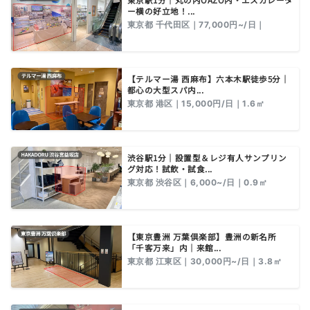
ー横の好立地！...
東京都 千代田区｜77,000円~/日｜
【テルマー湯 西麻布】六本木駅徒歩5分｜
都心の大型スパ内...
東京都 港区｜15,000円/日｜1.6㎡
渋谷駅1分｜設置型＆レジ有人サンプリン
グ対応！試飲・試食...
東京都 渋谷区｜6,000~/日｜0.9㎡
【東京豊洲 万葉倶楽部】豊洲の新名所
「千客万来」内｜来館...
東京都 江東区｜30,000円~/日｜3.8㎡