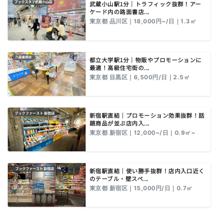
武蔵小山駅1分｜トラフィック抜群！アー
ケード内の路面書店...
東京都 品川区｜18,000円~/日｜1.3㎡
都立大学駅1分｜物販やプロモーションに
最適！高級住宅街の...
東京都 目黒区｜6,500円/日｜2.5㎡
新宿駅直結｜プロモーション効果抜群！話
題商品が並ぶ店内入...
東京都 新宿区｜12,000~/日｜0.9㎡~
新宿駅直結｜使い勝手抜群！店内入口近く
のテーブル・壁スペ...
東京都 新宿区｜15,000円/日｜0.7㎡