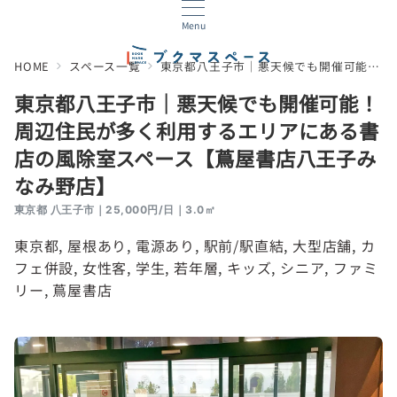
Menu
HOME
スペース一覧
東京都八王子市｜悪天候でも開催可能！周辺住民が多く利用するエリアにある書店の風除室スペース【蔦屋書店八王子みなみ野店】
東京都八王子市｜悪天候でも開催可能！
周辺住民が多く利用するエリアにある書
店の風除室スペース【蔦屋書店八王子み
なみ野店】
東京都 八王子市｜25,000円/日｜3.0㎡
東京都
, 
屋根あり
, 
電源あり
, 
駅前/駅直結
, 
大型店舗
, 
カ
フェ併設
, 
女性客
, 
学生
, 
若年層
, 
キッズ
, 
シニア
, 
ファミ
リー
, 
蔦屋書店