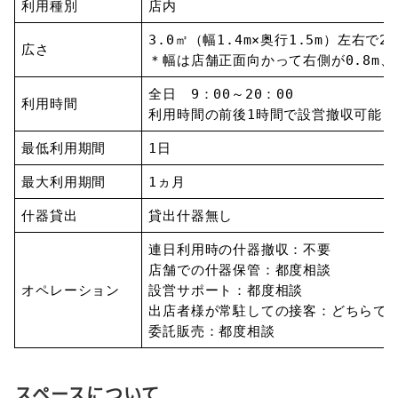
利用種別
店内
3.0㎡（幅1.4m×奥行1.5m）左右で
広さ
＊幅は店舗正面向かって右側が0.8m、
全日 9：00～20：00
利用時間
利用時間の前後1時間で設営撤収可能
最低利用期間
1日
最大利用期間
1ヵ月
什器貸出
貸出什器無し
連日利用時の什器撤収：不要
店舗での什器保管：都度相談
オペレーション
設営サポート：都度相談
出店者様が常駐しての接客：どちらで
委託販売：都度相談
スペースについて