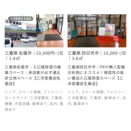
三重県 名張市｜10,000円~/日
三重県 四日市市｜10,000~/日
｜1.4㎡
｜3.6㎡
三重県名張市｜入口風除室の催
三重県四日市市｜PRや無人型展
事スペース｜来店者が必ず通る
示利用にオススメ！視認性の高
好立地スペース【三洋堂書店名
い書店入口風除室スペース【三
張店】
洋堂書店生桑店】
シニア
,
スペース情報
,
ファミリー
,
シニア
,
スペース情報
,
ファミリー
,
ロードサイド
,
三洋堂書店
,
三重県
,
三洋堂書店
,
三重県
,
屋根あり
,
店
健康
,
大型店舗
,
屋根あり
,
店内
,
電
内
,
電源あり
源あり