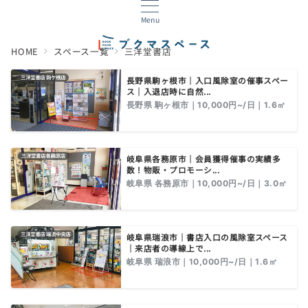
Menu
HOME
スペース一覧
三洋堂書店
長野県駒ヶ根市｜入口風除室の催事スペー
ス｜入退店時に自然...
長野県 駒ヶ根市｜10,000円~/日｜1.6㎡
岐阜県各務原市｜会員獲得催事の実績多
数！物販・プロモーシ...
岐阜県 各務原市｜10,000円~/日｜3.0㎡
岐阜県瑞浪市｜書店入口の風除室スペース
｜来店者の導線上で...
岐阜県 瑞浪市｜10,000円~/日｜1.6㎡