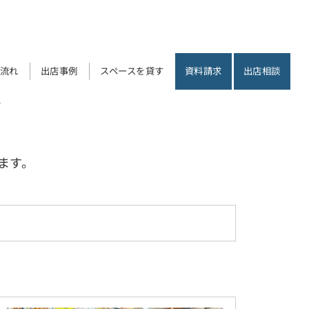
流れ
出店事例
スペースを貸す
資料請求
出店相談
ス
ます。