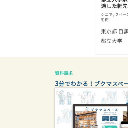
適した軒先
シニア
,
スペー
宅街
東京都 目黒
都立大学
資料請求
3
分でわかる！ブクマスペ