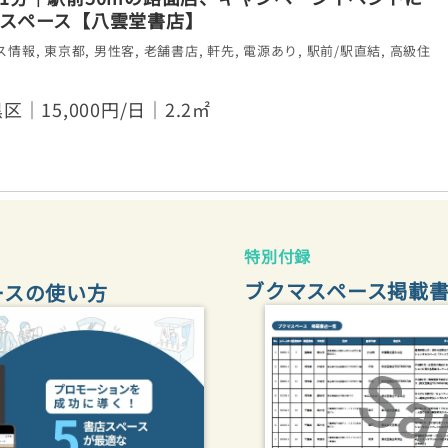
スペース【八雲堂書店】
ス情報
,
東京都
,
男性客
,
老舗書店
,
軒先
,
電源あり
,
駅前/駅直結
,
高級住
区｜15,000円/日｜2.2㎡
特別付録
ブクマスペース掲載
ースの使い方