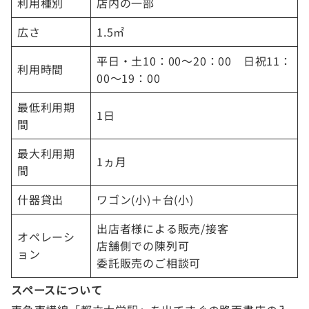
利用種別
店内の一部
広さ
1.5㎡
平日・土10：00～20：00 日祝11：
利用時間
00～19：00
最低利用期
1日
間
最大利用期
1ヵ月
間
什器貸出
ワゴン(小)＋台(小)
出店者様による販売/接客
オペレーシ
店舗側での陳列可
ョン
委託販売のご相談可
スペースについて