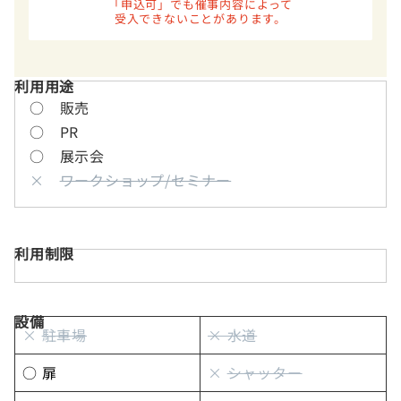
「申込可」でも催事内容によって
受入できないことがあります。
利用用途
○ 販売
○ PR
○ 展示会
×
ワークショップ/セミナー
利用制限
設備
×
駐車場
× 水道
○ 扉
×
シャッター