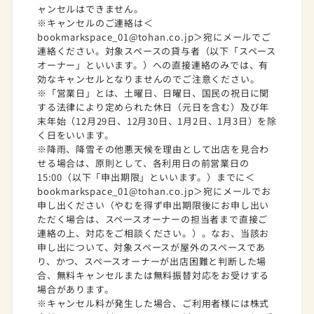
ャンセルはできません。
※キャンセルのご連絡は＜
bookmarkspace_01@tohan.co.jp＞宛にメールでご
連絡ください。対象スペースの貸与者（以下「スペース
オーナー」といいます。）への直接連絡のみでは、有
効なキャンセルとなりませんのでご注意ください。
※「営業日」とは、土曜日、日曜日、国民の祝日に関
する法律により定められた休日（元日を含む）及び年
末年始（12月29日、12月30日、1月2日、1月3日）を除
く日をいいます。
※降雨、降雪その他悪天候を理由として出店を見合わ
せる場合は、原則として、各利用日の前営業日の
15:00（以下「申出期限」といいます。）までに＜
bookmarkspace_01@tohan.co.jp＞宛にメールでお
申し出ください（やむを得ず申出期限後にお申し出い
ただく場合は、スペースオーナーの担当者まで直接ご
連絡の上、対応をご相談ください。）。なお、当該お
申し出について、対象スペースが屋外のスペースであ
り、かつ、スペースオーナーが出店困難と判断した場
合、無料キャンセルまたは無料振替対応をお受けする
場合があります。
※キャンセル料が発生した場合、ご利用者様には株式