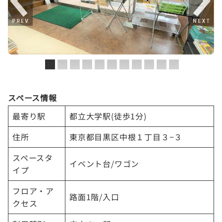
スペース情報
最寄り駅
都立大学駅(徒歩1分)
住所
東京都目黒区中根１丁目３−３
スペースタ
イベント台/ワゴン
イプ
フロア・ア
路面1階/入口
クセス