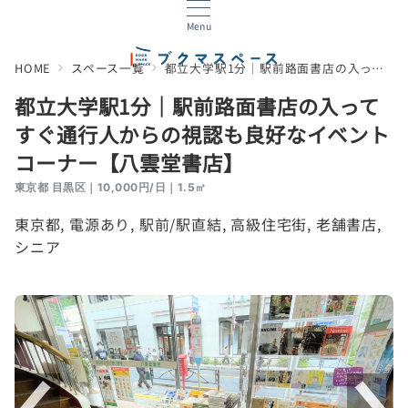
Menu
HOME
スペース一覧
都立大学駅1分｜駅前路面書店の入ってすぐ通行人からの視認も良好なイベントコーナー【八雲堂書店】
都立大学駅1分｜駅前路面書店の入って
すぐ通行人からの視認も良好なイベント
コーナー【八雲堂書店】
東京都 目黒区｜10,000円/日｜1.5㎡
東京都
, 
電源あり
, 
駅前/駅直結
, 
高級住宅街
, 
老舗書店
, 
シニア