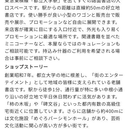
東急東横線「都立大学駅」を出てすぐの路面書店の入
口スペースです。駅からの距離は直線約50mの好立地
書店です。使い勝手が良い小型のワゴンと販売台で販
売や展示、プロモーションなど自由に展開できます。
来店客が確実に目にする入口付近で、外光も入り易く
プロモーションに最適な場所です。関連書籍を並べた
ミニコーナーなど、本屋ならではのキュレーションも
ご相談可能です。持込み什器のご利用を希望される場
合は事前にご相談下さい。
ショップストーリー
創業昭和7年。都立大学の地に根差し、「街のエンター
テイメント」として地域の皆様に支えられている老舗
書店です。駅から徒歩1分、通行量が特に多い中根小通
り沿いの好立地で平日休日問わずに活気があります。
「柿の木坂」や「碑文谷」といった都内有数の高級住
宅街近くに位置しています。さらに店舗から約400mに
は文化施設「めぐろパーシモンホール」があり、芸術
文化活動に関心が高い方が多い街です。