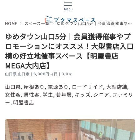
Menu
HOME
スペース一覧
ゆめタウン山口5分｜会員獲得催事やプロモーションにオススメ！大型書店入口横の好立地催事スペース【明屋書店MEGA大内店】
ゆめタウン山口5分｜会員獲得催事やプ
ロモーションにオススメ！大型書店入口
横の好立地催事スペース【明屋書店
MEGA大内店】
山口県 山口市｜6,000円~/日｜3.0㎡
山口県
, 
屋根あり
, 
電源あり
, 
ロードサイド
, 
大型店舗
, 
女性客
, 
男性客
, 
学生
, 
若年層
, 
キッズ
, 
シニア
, 
ファミリ
ー
, 
明屋書店