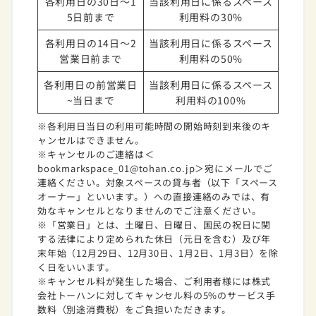
各利用日の30日～1
当該利用日に係るスペース
5日前まで
利用料の30%
各利用日の14日～2
当該利用日に係るスペース
営業日前まで
利用料の50%
各利用日の前営業日
当該利用日に係るスペース
~当日まで
利用料の100%
※各利用日当日の利用可能時間の開始時刻到来後のキ
ャンセルはできません。
※キャンセルのご連絡は＜
bookmarkspace_01@tohan.co.jp＞宛にメールでご
連絡ください。対象スペースの貸与者（以下「スペース
オーナー」といいます。）への直接連絡のみでは、有
効なキャンセルとなりませんのでご注意ください。
※「営業日」とは、土曜日、日曜日、国民の祝日に関
する法律により定められた休日（元日を含む）及び年
末年始（12月29日、12月30日、1月2日、1月3日）を除
く日をいいます。
※キャンセル料が発生した場合、ご利用者様には株式
会社トーハンに対してキャンセル料の5%のサービス手
数料（別途消費税）をご負担いただきます。