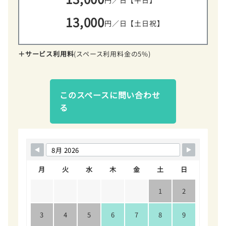
円／日【平日】
13,000
円／日【土日祝】
＋サービス利用料
(スペース利用料金の5%)
このスペースに問い合わせ
る
月
火
水
木
金
土
日
1
2
3
4
5
6
7
8
9