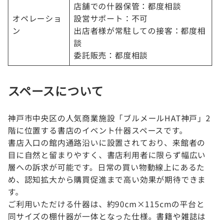
店舗での什器保管：都度相談
オペレーショ
設営サポート：不可
ン
出店者様が常駐しての接客：都度相
談
委託販売：都度相談
スペースについて
神戸市中央区の人気商業施設「ブルメールHAT神戸」2
階に位置する書店のイベント什器スペースです。
書店入口の館内通路沿いに設置されており、来館者の
目に自然と留まりやすく、書店利用者に限らず幅広い
層への訴求が可能です。日常の買い物動線上にあるた
め、認知拡大から購買促進まで高い効果が期待できま
す。
ご利用いただける什器は、約90cm×115cmの平台と
同サイズの棚什器が一体となった仕様。書籍や雑誌は