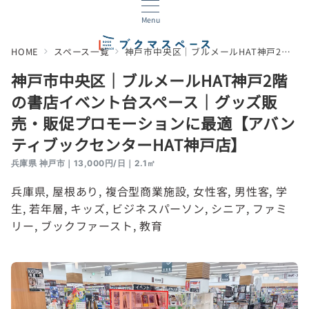
Menu
HOME
スペース一覧
神戸市中央区｜ブルメールHAT神戸2階の書店イベント台スペース｜グッズ販売・販促プロモーションに最適【アバンティブックセンターHAT神戸店】
神戸市中央区｜ブルメールHAT神戸2階
の書店イベント台スペース｜グッズ販
売・販促プロモーションに最適【アバン
ティブックセンターHAT神戸店】
兵庫県 神戸市｜13,000円/日｜2.1㎡
兵庫県
, 
屋根あり
, 
複合型商業施設
, 
女性客
, 
男性客
, 
学
生
, 
若年層
, 
キッズ
, 
ビジネスパーソン
, 
シニア
, 
ファミ
リー
, 
ブックファースト
, 
教育