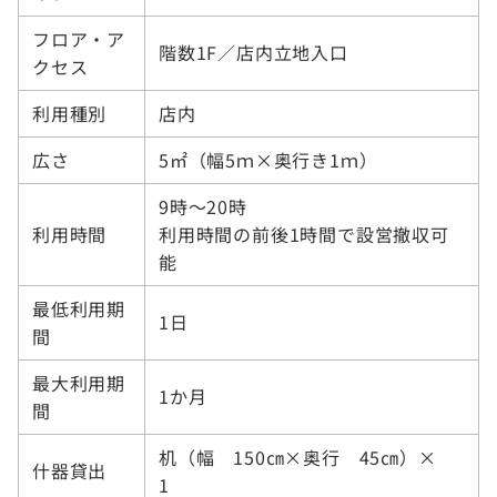
フロア・ア
階数1F／店内立地入口
クセス
利用種別
店内
広さ
5㎡（幅5ｍ×奥行き1ｍ）
9時～20時
利用時間
利用時間の前後1時間で設営撤収可
能
最低利用期
1日
間
最大利用期
1か月
間
机（幅 150㎝×奥行 45㎝）×
什器貸出
1