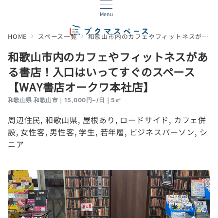
Menu
HOME
スペース一覧
和歌山市内のカフェやフィットネスがある書店！入口はいってすぐのスペース【WAY書店オークワ本社店】
和歌山市内のカフェやフィットネスがあ
る書店！入口はいってすぐのスペース
【WAY書店オークワ本社店】
和歌山県 和歌山市｜15,000円~/日｜5㎡
周辺住民
, 
和歌山県
, 
屋根あり
, 
ロードサイド
, 
カフェ併
設
, 
女性客
, 
男性客
, 
学生
, 
若年層
, 
ビジネスパーソン
, 
シ
ニア