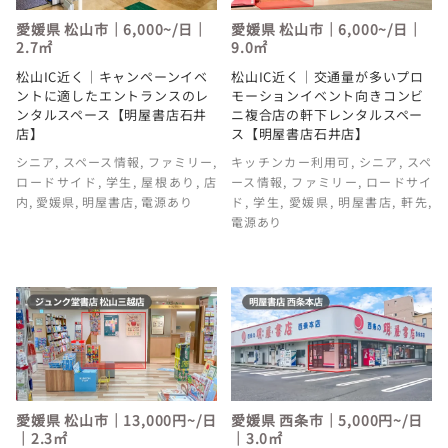
愛媛県 松山市｜6,000~/日｜
愛媛県 松山市｜6,000~/日｜
2.7㎡
9.0㎡
松山IC近く｜キャンペーンイベ
松山IC近く｜交通量が多いプロ
ントに適したエントランスのレ
モーションイベント向きコンビ
ンタルスペース【明屋書店石井
ニ複合店の軒下レンタルスペー
店】
ス【明屋書店石井店】
シニア
,
スペース情報
,
ファミリー
,
キッチンカー利用可
,
シニア
,
スペ
ロードサイド
,
学生
,
屋根あり
,
店
ース情報
,
ファミリー
,
ロードサイ
内
,
愛媛県
,
明屋書店
,
電源あり
ド
,
学生
,
愛媛県
,
明屋書店
,
軒先
,
電源あり
愛媛県 松山市｜13,000円~/日
愛媛県 西条市｜5,000円~/日
｜2.3㎡
｜3.0㎡