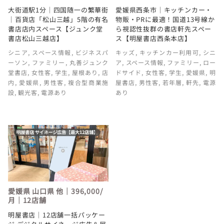
大街道駅1分｜四国随一の繁華街
愛媛県西条市｜キッチンカー・
｜百貨店「松山三越」5階の有名
物販・PRに最適！国道13号線か
書店店内スペース【ジュンク堂
ら視認性抜群の書店軒先スペー
書店松山三越店】
ス【明屋書店西条本店】
シニア
,
スペース情報
,
ビジネスパ
キッズ
,
キッチンカー利用可
,
シニ
ーソン
,
ファミリー
,
丸善ジュンク
ア
,
スペース情報
,
ファミリー
,
ロー
堂書店
,
女性客
,
学生
,
屋根あり
,
店
ドサイド
,
女性客
,
学生
,
愛媛県
,
明
内
,
愛媛県
,
男性客
,
複合型商業施
屋書店
,
男性客
,
若年層
,
軒先
,
電源
設
,
観光客
,
電源あり
あり
愛媛県 山口県 他｜396,000/
月｜12店舗
明屋書店｜12店舗一括パッケー