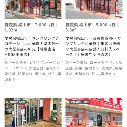
愛媛県 松山市｜7,000~/日｜
愛媛県 松山市｜5,000~/日｜
1.92㎡
3.8㎡
愛媛県松山市｜サンプリングプ
愛媛県松山市｜会員獲得PR・サ
ロモーションに最適！県内随一
ンプリングに最適｜集客力抜群
の大型書店の軒先【明屋書店
な大型書店の店舗入口軒先スペ
MEGA平田店】
ース【明屋書店空港通店】
スペース情報
,
ビジネスパーソン
,
スペース情報
,
ロードサイド
,
大型
ロードサイド
,
大型店舗
,
屋根あり
,
店舗
,
学生
,
屋根あり
,
愛媛県
,
明屋
愛媛県
,
明屋書店
,
男性客
,
軒先
,
電
書店
,
老舗書店
,
軒先
,
電源あり
源あり