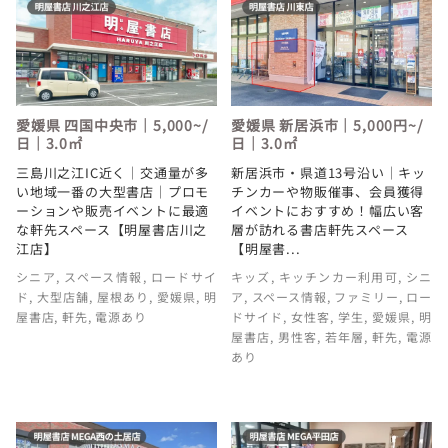
愛媛県 四国中央市｜5,000~/
愛媛県 新居浜市｜5,000円~/
日｜3.0㎡
日｜3.0㎡
三島川之江IC近く｜交通量が多
新居浜市・県道13号沿い｜キッ
い地域一番の大型書店｜プロモ
チンカーや物販催事、会員獲得
ーションや販売イベントに最適
イベントにおすすめ！幅広い客
な軒先スペース【明屋書店川之
層が訪れる書店軒先スペース
江店】
【明屋書...
シニア
,
スペース情報
,
ロードサイ
キッズ
,
キッチンカー利用可
,
シニ
ド
,
大型店舗
,
屋根あり
,
愛媛県
,
明
ア
,
スペース情報
,
ファミリー
,
ロー
屋書店
,
軒先
,
電源あり
ドサイド
,
女性客
,
学生
,
愛媛県
,
明
屋書店
,
男性客
,
若年層
,
軒先
,
電源
あり