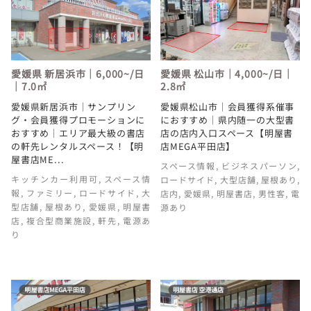
愛媛県 新居浜市｜6,000~/日
愛媛県 松山市｜4,000~/日｜
｜7.0㎡
2.8㎡
愛媛県新居浜市｜サンプリン
愛媛県松山市｜会員獲得系催事
グ・会員獲得プロモーションに
におすすめ｜県内随一の大型書
おすすめ｜エリア最大級の書店
店の店内入口スペース【明屋書
の軒先レンタルスペース！【明
店MEGA平田店】
屋書店ME...
スペース情報
,
ビジネスパーソン
,
キッチンカー利用可
,
スペース情
ロードサイド
,
大型店舗
,
屋根あり
,
報
,
ファミリー
,
ロードサイド
,
大
店内
,
愛媛県
,
明屋書店
,
男性客
,
電
型店舗
,
屋根あり
,
愛媛県
,
明屋書
源あり
店
,
複合型商業施設
,
軒先
,
電源あ
り