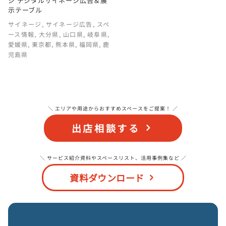
ジ デジタルサイネージ広告＆展
示テーブル
サイネージ
,
サイネージ広告
,
スペ
ース情報
,
大分県
,
山口県
,
岐阜県
,
愛媛県
,
東京都
,
熊本県
,
福岡県
,
鹿
児島県
＼ エリアや用途からおすすめスペースをご提案！ ／
出店相談する
＼ サービス紹介資料やスペースリスト、活用事例集など ／
資料ダウンロード