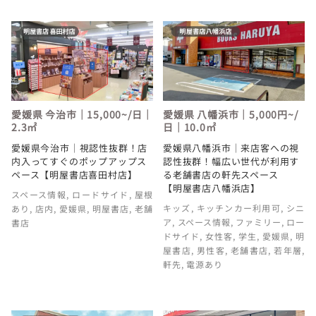
愛媛県 今治市｜15,000~/日｜
愛媛県 八幡浜市｜5,000円~/
2.3㎡
日｜10.0㎡
愛媛県今治市｜視認性抜群！店
愛媛県八幡浜市｜来店客への視
内入ってすぐのポップアップス
認性抜群！幅広い世代が利用す
ペース【明屋書店喜田村店】
る老舗書店の軒先スペース
【明屋書店八幡浜店】
スペース情報
,
ロードサイド
,
屋根
キッズ
,
キッチンカー利用可
,
シニ
あり
,
店内
,
愛媛県
,
明屋書店
,
老舗
ア
,
スペース情報
,
ファミリー
,
ロー
書店
ドサイド
,
女性客
,
学生
,
愛媛県
,
明
屋書店
,
男性客
,
老舗書店
,
若年層
,
軒先
,
電源あり