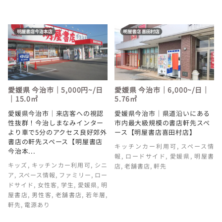
愛媛県 今治市｜5,000円~/日
愛媛県 今治市｜6,000~/日｜
｜15.0㎡
5.76㎡
愛媛県今治市｜来店客への視認
愛媛県今治市｜県道沿いにある
性抜群！今治しまなみインター
市内最大級規模の書店軒先スぺ
より車で5分のアクセス良好郊外
ース【明屋書店喜田村店】
書店の軒先スペース【明屋書店
キッチンカー利用可
,
スペース情
今治本...
報
,
ロードサイド
,
愛媛県
,
明屋書
キッズ
,
キッチンカー利用可
,
シニ
店
,
老舗書店
,
軒先
ア
,
スペース情報
,
ファミリー
,
ロー
ドサイド
,
女性客
,
学生
,
愛媛県
,
明
屋書店
,
男性客
,
老舗書店
,
若年層
,
軒先
,
電源あり