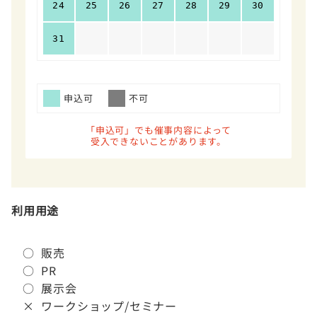
24
25
26
27
28
29
30
31
申込可
不可
「申込可」でも催事内容によって
受入できないことがあります。
利用用途
○ 販売
○ PR
○ 展示会
× ワークショップ/セミナー