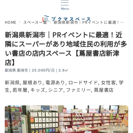
Menu
HOME
スペース一覧
新潟県新潟市｜PRイベントに最適！近隣にスーパーがあり地域住民の利用が多い書店の店内スペース【蔦屋書店新津店】
新潟県新潟市｜PRイベントに最適！近
隣にスーパーがあり地域住民の利用が多
い書店の店内スペース【蔦屋書店新津
店】
新潟県 新潟市｜25,000円/日｜2.6㎡
新潟県
, 
屋根あり
, 
電源あり
, 
ロードサイド
, 
女性客
, 
学
生
, 
若年層
, 
キッズ
, 
シニア
, 
ファミリー
, 
蔦屋書店