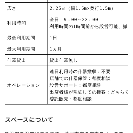
広さ
2.25㎡（幅1.5m×奥行1.5m）
全日 9：00～22：00
利用時間
利用時間の1時間前から設営可能、撤
最低利用期間
1日
最大利用期間
1ヵ月
什器貸出
貸出什器無し
連日利用時の什器撤収：不要
店舗での什器保管：都度相談
オペレーション
設営サポート：都度相談
出店者様が常駐しての接客：どちらで
委託販売：都度相談
スペースについて