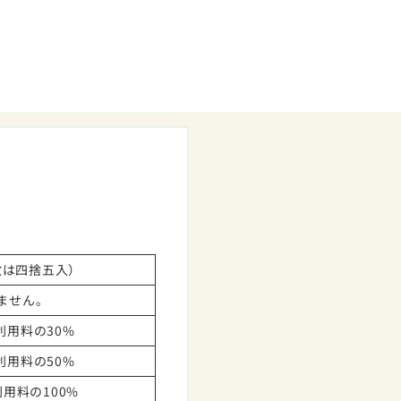
数は四捨五入）
ません。
用料の30%
用料の50%
用料の100%