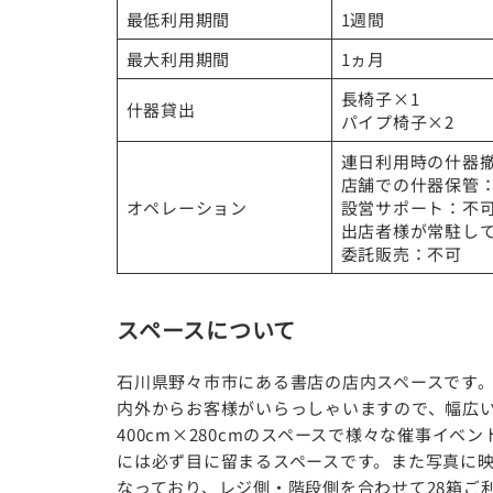
最低利用期間
1週間
最大利用期間
1ヵ月
長椅子×1
什器貸出
パイプ椅子×2
連日利用時の什器
店舗での什器保管
オペレーション
設営サポート：不
出店者様が常駐し
委託販売：不可
スペースについて
石川県野々市市にある書店の店内スペースです
内外からお客様がいらっしゃいますので、幅広
400cm×280cmのスペースで様々な催事イ
には必ず目に留まるスペースです。また写真に映っ
なっており、レジ側・階段側を合わせて28箱ご