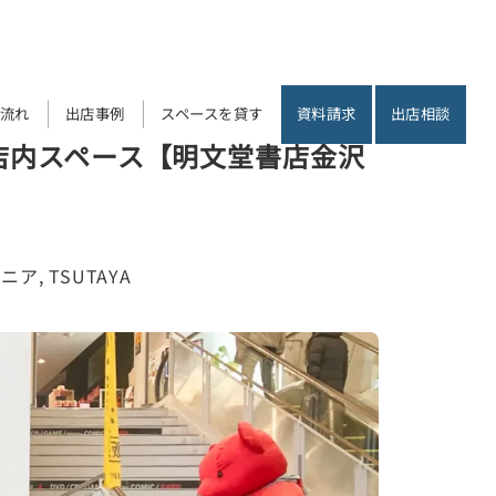
流れ
出店事例
スペースを貸す
資料請求
出店相談
店内スペース【明文堂書店金沢
シニア
, 
TSUTAYA