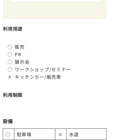
利用用途
○ 販売
○ PR
よ
○ 展示会
○ ワークショップ/セミナー
× キッチンカー/販売車
利用制限
設備
○
駐車場
×
水道