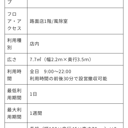
プ
フロ
ア・ア
路面店1階/風除室
クセス
利用種
店内
別
広さ
7.7㎡（幅2.2ｍ×奥行3.5ｍ）
利用時
全日 9:00～22:00
間
利用時間の前後30分で設営撤収可能
最低利
1日
用期間
最大利
1週間
用期間