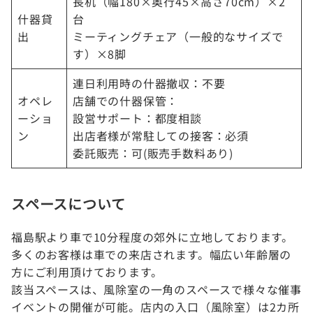
長机（幅180×奥行45×高さ70cm）×2
什器貸
台
出
ミーティングチェア（一般的なサイズで
す）×8脚
連日利用時の什器撤収：不要
オペレ
店舗での什器保管：
ーショ
設営サポート：都度相談
ン
出店者様が常駐しての接客：必須
委託販売：可(販売手数料あり)
スペースについて
福島駅より車で10分程度の郊外に立地しております。
多くのお客様は車での来店されます。幅広い年齢層の
方にご利用頂けております。
該当スペースは、風除室の一角のスペースで様々な催事
イベントの開催が可能。店内の入口（風除室）は2カ所