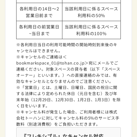
各利用日の14日～2
当該利用日に係るスペース
営業日前まで
利用料の50%
各利用日の前営業日
当該利用日に係るスペース
~当日まで
利用料の100%
※各利用日当日の利用可能時間の開始時刻到来後のキ
ャンセルはできません。
※キャンセルのご連絡は＜
bookmarkspace_01@tohan.co.jp＞宛にメールでご
連絡ください。対象スペースの貸与者（以下「スペース
オーナー」といいます。）への直接連絡のみでは、有
効なキャンセルとなりませんのでご注意ください。
※「営業日」とは、土曜日、日曜日、国民の祝日に関
する法律により定められた休日（元日を含む）及び年
末年始（12月29日、12月30日、1月2日、1月3日）を除
く日をいいます。
※キャンセル料が発生した場合、ご利用者様には株式
会社トーハンに対してキャンセル料の5%のサービス手
数料（別途消費税）をご負担いただきます。
『フレキシブル』なキャンセル対応