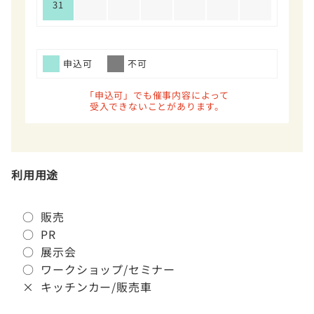
31
申込可
不可
「申込可」でも催事内容によって
受入できないことがあります。
利用用途
○ 販売
○ PR
○ 展示会
○ ワークショップ/セミナー
× キッチンカー/販売車