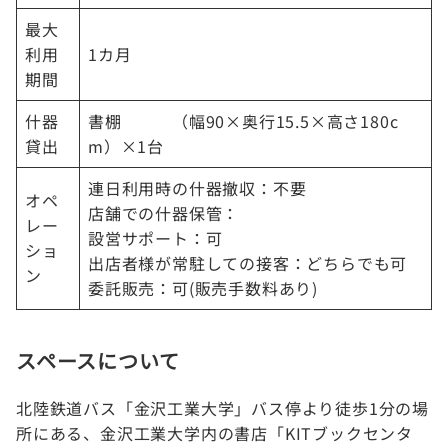
最大
利用
1カ月
期間
什器
書棚 （幅90×奥行15.5×高さ180c
貸出
m）×1台
連日利用時の什器撤収：不要
オペ
店舗での什器保管：
レー
設営サポート：可
ショ
出店者様が常駐しての接客：どちらでも可
ン
委託販売：可(販売手数料あり)
スペースについて
北陸鉄道バス「金沢工業大学」バス停より徒歩1分の場
所にある、金沢工業大学内の書店「KITブックセンタ