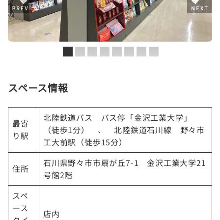
スペース情報
北陸鉄道バス バス停「金沢工業大学」
最寄
（徒歩1分） 、 北陸鉄道石川線 野々市
り駅
工大前駅（徒歩15分）
石川県野々市市扇が丘7-1 金沢工業大学21
住所
号館2階
スペ
ース
店内