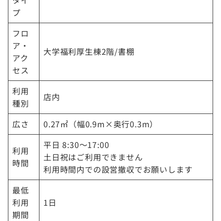
タイ
プ
フロ
ア・
大学福利厚生棟2階/書棚
アク
セス
利用
店内
種別
広さ
0.27㎡（幅0.9m×奥行0.3m）
平日 8:30～17:00
利用
土日祝はご利用できません
時間
利用時間内での設営撤収でお願いします
最低
利用
1日
期間