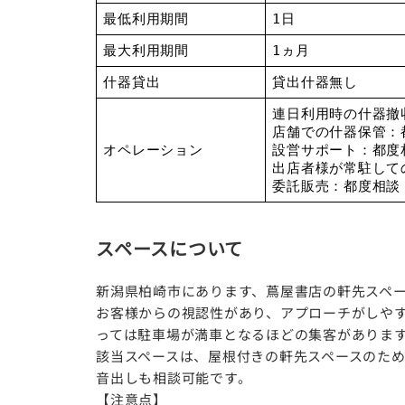
最低利用期間
1日
最大利用期間
1ヵ月
什器貸出
貸出什器無し
連日利用時の什器撤
店舗での什器保管：
オペレーション
設営サポート：都度
出店者様が常駐して
委託販売：都度相談
スペースについて
新潟県柏崎市にあります、蔦屋書店の軒先スペ
お客様からの視認性があり、アプローチがしやす
っては駐車場が満車となるほどの集客がありま
該当スペースは、屋根付きの軒先スペースのた
音出しも相談可能です。
【注意点】