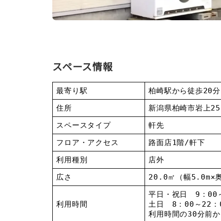
スペース情報
最寄り駅
柏崎駅から徒歩20分
住所
新潟県柏崎市岩上25
スペースタイプ
軒先
フロア・アクセス
路面店1階/軒下
利用種別
店外
広さ
20.0㎡（幅5.0m×
平日・祝日 9：00～
利用時間
土日 8：00～22：
利用時間の30分前