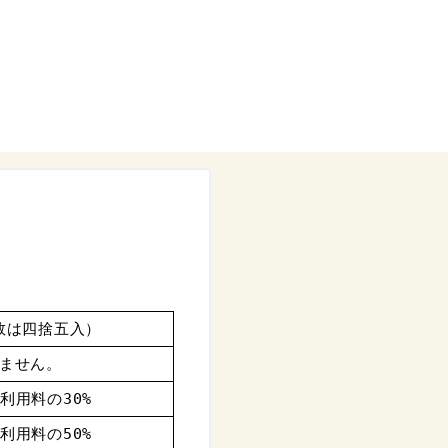
数は四捨五入）
ません。
利用料の30%
利用料の50%