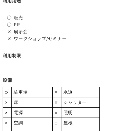
利用用途
○ 販売
○ PR
× 展示会
× ワークショップ/セミナー
す
利用制限
設備
○
駐車場
×
水道
×
扉
×
シャッター
×
電源
×
照明
×
空調
○
屋根