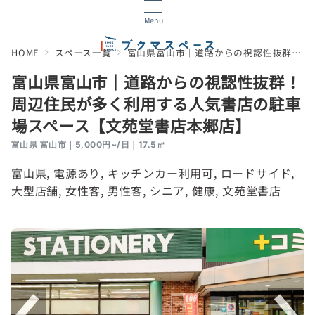
Menu
HOME
スペース一覧
富山県富山市｜道路からの視認性抜群！周辺住民が多く利用する人気書店の駐車場スペース【文苑堂書店本郷店】
富山県富山市｜道路からの視認性抜群！
周辺住民が多く利用する人気書店の駐車
場スペース【文苑堂書店本郷店】
富山県 富山市｜5,000円~/日｜17.5㎡
富山県
, 
電源あり
, 
キッチンカー利用可
, 
ロードサイド
, 
大型店舗
, 
女性客
, 
男性客
, 
シニア
, 
健康
, 
文苑堂書店