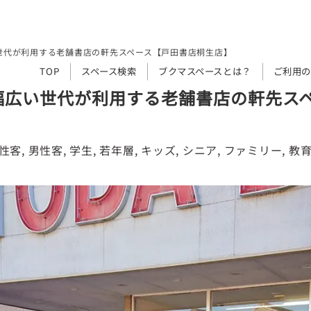
世代が利用する老舗書店の軒先スペース【戸田書店桐生店】
TOP
スペース検索
ブクマスペースとは？
ご利用の
幅広い世代が利用する老舗書店の軒先ス
性客
, 
男性客
, 
学生
, 
若年層
, 
キッズ
, 
シニア
, 
ファミリー
, 
教