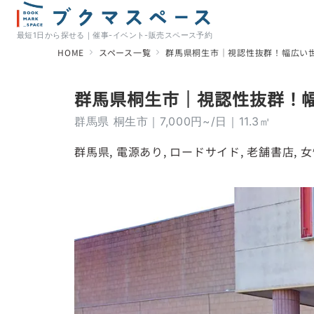
最短1日から探せる｜催事-イベント-販売スペース予約
HOME
スペース一覧
群馬県桐生市｜視認性抜群！幅広い
群馬県桐生市｜視認性抜群！
群馬県 桐生市｜7,000円~/日｜11.3㎡
群馬県
, 
電源あり
, 
ロードサイド
, 
老舗書店
, 
女