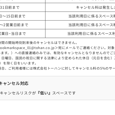
31日前まで
キャンセル料は発生し
日～15日前まで
当該利用日に係るスペース利
日～2営業日前まで
当該利用日に係るスペース利
営業日~当日まで
当該利用日に係るスペース利
時間の開始時刻到来後のキャンセルはできません。
kmarkspace_01@tohan.co.jp＞宛にメールでご連絡ください
います。）への直接連絡のみでは、有効なキャンセルとなりませんのでご
日曜日、国民の祝日に関する法律により定められた休日（元日を含む）及
3日）を除く日をいいます。
場合、ご利用者様には株式会社トーハンに対してキャンセル料の5%のサ
キャンセル対応
キャンセルリスクが
『低い』
スペースです