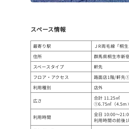
スペース情報
最寄り駅
ＪR両毛線「桐生
住所
群馬県桐生市新宿2
スペースタイプ
軒先
フロア・アクセス
路面店1階/軒先
利用種別
店外
合計 11.25㎡
広さ
①6.75㎡（4.5m
全日 10:00～21
利用時間
利用時間の前後