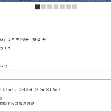
駅」より車で8分（徒歩-分）
-5-7
①・②
×1.5m）、②4.5㎡（3.0m×1.5m）
:00
1時間で設営撤収可能