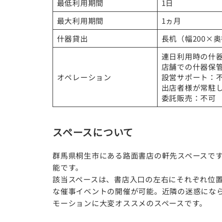
最低利用期間
1日
最大利用期間
1ヵ月
什器貸出
長机（幅200×奥
連日利用時の什
店舗での什器保
オペレーション
設営サポート：
出店者様が常駐
委託販売：不可
スペースについて
群馬県桐生市にある路面書店の軒先スペースで
能です。
該当スペースは、書店入口の左右にそれぞれ位
な催事イベントの開催が可能。近隣の迷惑にな
モーションに大変オススメのスペースです。