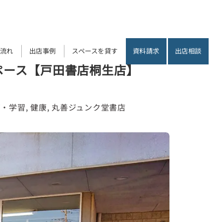
流れ
出店事例
スペースを貸す
資料請求
出店相談
ペース【戸田書店桐生店】
育・学習
, 
健康
, 
丸善ジュンク堂書店