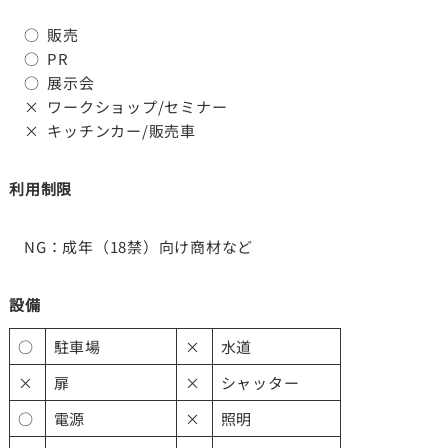
○ 販売
○ PR
○ 展示会
× ワークショップ/セミナー
× キッチンカー/販売車
利用制限
NG：成年（18禁）向け商材など
設備
○
駐車場
×
水道
×
扉
×
シャッター
○
電源
×
照明