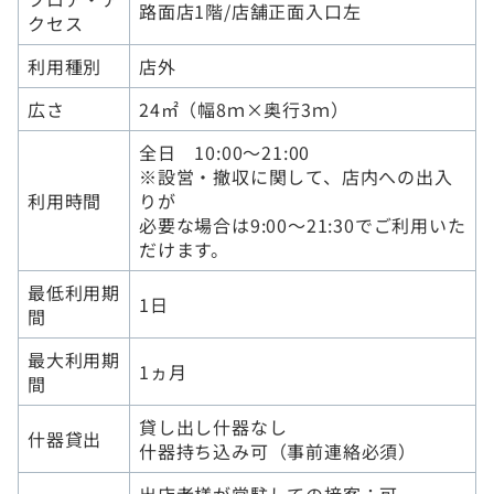
路面店1階/店舗正面入口左
クセス
利用種別
店外
広さ
24㎡（幅8ｍ×奥行3ｍ）
全日 10:00～21:00
※設営・撤収に関して、店内への出入
利用時間
りが
必要な場合は9:00～21:30でご利用いた
だけます。
最低利用期
1日
間
最大利用期
1ヵ月
間
貸し出し什器なし
什器貸出
什器持ち込み可（事前連絡必須）