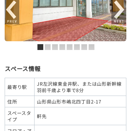
スペース情報
JR左沢線東金井駅、または山形新幹線
最寄り駅
羽前千歳より車で8分
住所
山形県山形市嶋北四丁目2-17
スペースタ
軒先
イプ
フロア・ア