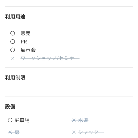
利用用途
〇 販売
〇 PR
〇 展示会
×
ワークショップ/セミナー
利用制限
設備
〇 駐車場
× 水道
× 扉
×
シャッター