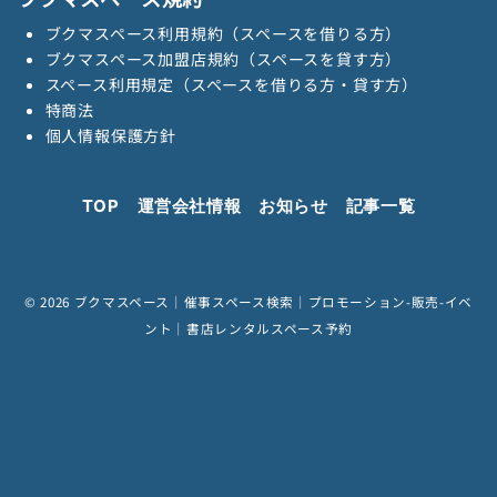
ブクマスペース利用規約（スペースを借りる方）
ブクマスペース加盟店規約（スペースを貸す方）
スペース利用規定（スペースを借りる方・貸す方）
特商法
個人情報保護方針
TOP
運営会社情報
お知らせ
記事一覧
© 2026
ブクマスペース｜催事スペース検索｜プロモーション-販売-イベ
ント｜書店レンタルスペース予約