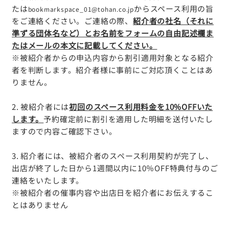
たは
からスペース利用の旨
bookmarkspace_01@tohan.co.jp
をご連絡ください。ご連絡の際、
紹介者の社名（それに
準ずる団体名など）とお名前をフォームの自由記述欄ま
たはメールの本文に記載してください。
※被紹介者からの申込内容から割引適用対象となる紹介
者を判断します。紹介者様に事前にご対応頂くことはあ
りません。
被紹介者には
初回のスペース利用料金を10%OFFいた
します。
予約確定前に割引を適用した明細を送付いたし
ますので内容ご確認下さい。
紹介者には、被紹介者のスペース利用契約が完了し、
出店が終了した日から1週間以内に10％OFF特典付与のご
連絡をいたします。
※被紹介者の催事内容や出店日を紹介者にお伝えするこ
とはありません