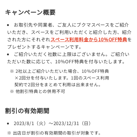
キャンペーン概要
お取引先や同業者、ご友人にブクマスペースをご紹介
いただき、スペースをご利用いただくと紹介した方、紹介
された方にそれぞれ
スペース利用料金から10％OFF特典
を
プレゼントするキャンペーンです。
ご紹介いただく社数に上限はございません。ご紹介い
ただいた数に応じて、10％OFF特典を付与いたします。
※ 2社以上ご紹介いただいた場合、10％OFF特典
×2回分を付与いたします。1回のスペース利用
契約で2回分をまとめて利用は出来ません。
※ 他割引特典との併用不可
割引の有効期間
2023/8/1（火）～2023/12/31（日）
※ 出店日が割引の有効期間の取引が対象です。